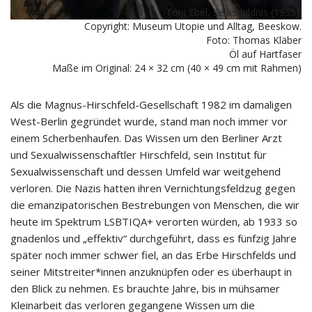
Toni Ebel, Selbstbildnis (1955).
Copyright: Museum Utopie und Alltag, Beeskow.
Foto: Thomas Kläber
Öl auf Hartfaser
Maße im Original: 24 × 32 cm (40 × 49 cm mit Rahmen)
Als die Magnus-Hirschfeld-Gesellschaft 1982 im damaligen
West-Berlin gegründet wurde, stand man noch immer vor
einem Scherbenhaufen. Das Wissen um den Berliner Arzt
und Sexualwissenschaftler Hirschfeld, sein Institut für
Sexualwissenschaft und dessen Umfeld war weitgehend
verloren. Die Nazis hatten ihren Vernichtungsfeldzug gegen
die emanzipatorischen Bestrebungen von Menschen, die wir
heute im Spektrum LSBTIQA+ verorten würden, ab 1933 so
gnadenlos und „effektiv“ durchgeführt, dass es fünfzig Jahre
später noch immer schwer fiel, an das Erbe Hirschfelds und
seiner Mitstreiter*innen anzuknüpfen oder es überhaupt in
den Blick zu nehmen. Es brauchte Jahre, bis in mühsamer
Kleinarbeit das verloren gegangene Wissen um die