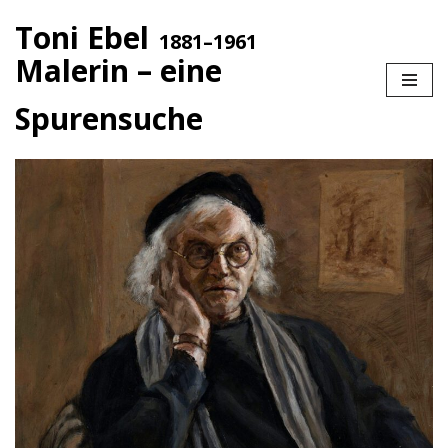
Toni Ebel
1881–1961
Zum
Malerin – eine
Inhalt
springen
Spurensuche